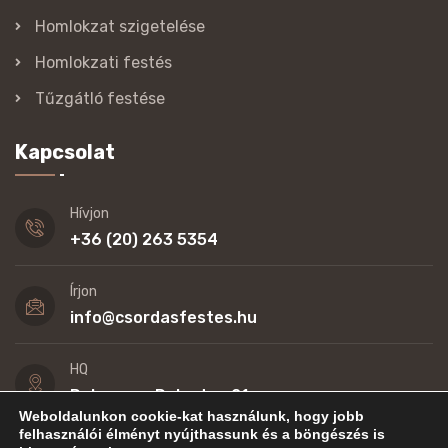
Homlokzat szigetelése
Homlokzati festés
Tűzgátló festése
Kapcsolat
Hívjon
+36 (20) 263 5354
Írjon
info@csordasfestes.hu
HQ
Debrecen, Dob utca 21.
Weboldalunkon cookie-kat használunk, hogy jobb
felhasználói élményt nyújthassunk és a böngészés is