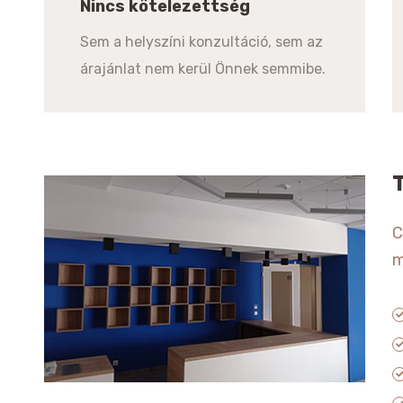
Nincs kötelezettség
Sem a helyszíni konzultáció, sem az
árajánlat nem kerül Önnek semmibe.
C
m