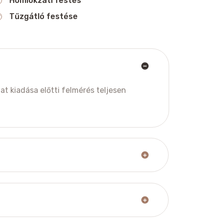
Homlokzati festés
Tűzgátló festése
t kiadása előtti felmérés teljesen