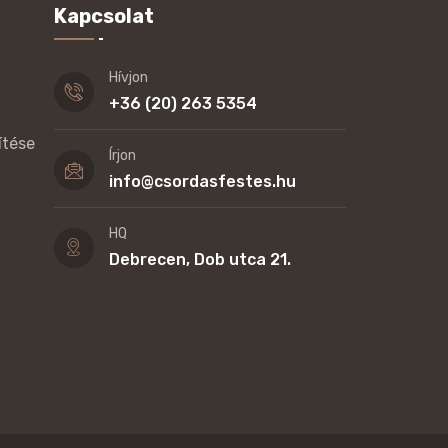
Kapcsolat
Hívjon
+36 (20) 263 5354
ítése
Írjon
info@csordasfestes.hu
HQ
Debrecen, Dob utca 21.