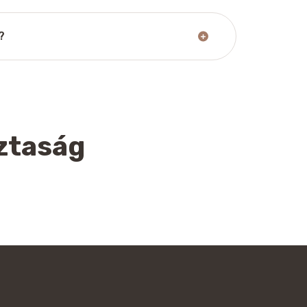
?
sztaság