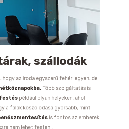
tárak, szállodák
, hogy az iroda egyszerű fehér legyen, de
’ hétköznapokba.
Több szolgáltatás is
 festés
például olyan helyeken, ahol
gy a falak koszolódása gyorsabb, mint
penészmentesítés
is fontos az emberek
szre nem lehet festeni.