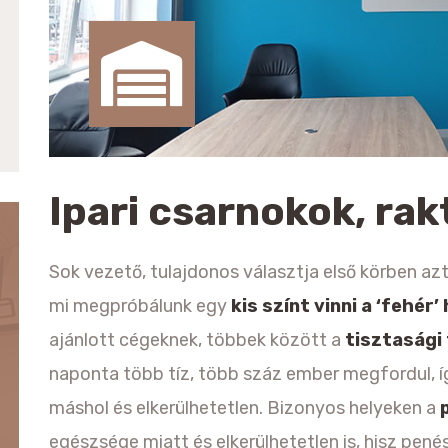
Ipari csarnokok, rak
Sok vezető, tulajdonos választja első körben azt
mi megpróbálunk egy
kis színt vinni a ‘fehér
ajánlott cégeknek, többek között a
tisztasági
naponta több tíz, több száz ember megfordul, í
máshol és elkerülhetetlen. Bizonyos helyeken a
egészsége miatt és elkerülhetetlen is, hisz pené