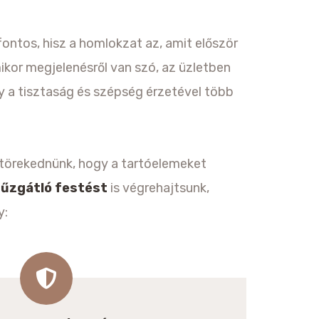
fontos, hisz a homlokzat az, amit először
kor megjelenésről van szó, az üzletben
gy a tisztaság és szépség érzetével több
l törekednünk, hogy a tartóelemeket
tűzgátló festést
is végrehajtsunk,
y: