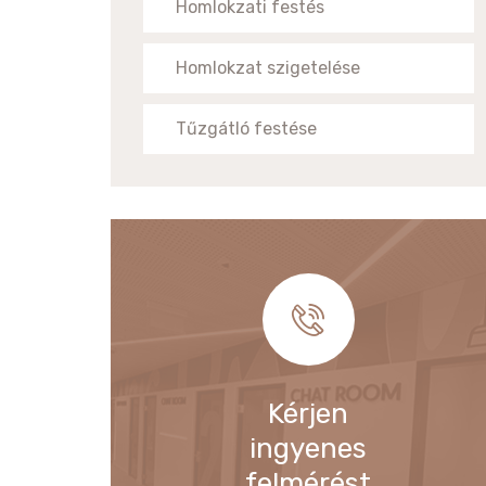
Homlokzati festés
Homlokzat szigetelése
Tűzgátló festése
Kérjen
ingyenes
felmérést