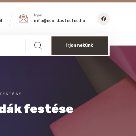
Írjon
54
info@csordasfestes.hu
Írjon nekünk
 FESTÉSE
odák festése