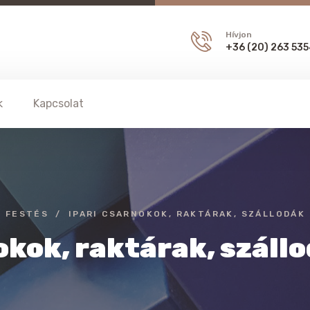
Hívjon
+36 (20) 263 53
k
Kapcsolat
 FESTÉS
IPARI CSARNOKOK, RAKTÁRAK, SZÁLLODÁK
okok, raktárak, száll